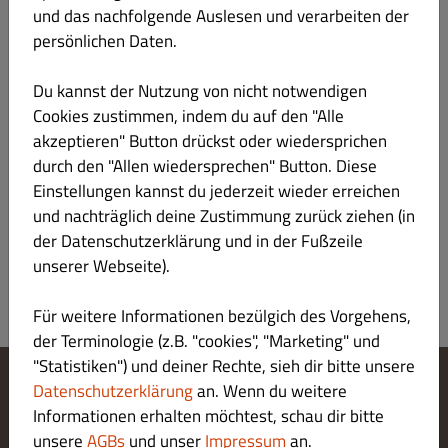
Sojasoße
und das nachfolgende Auslesen und verarbeiten der
persönlichen Daten.
Du kannst der Nutzung von nicht notwendigen
酸汤羊肉 suān tāng yáng ròu
€ 18.90
Cookies zustimmen, indem du auf den "Alle
akzeptieren" Button drückst oder wiedersprichen
durch den "Allen wiedersprechen" Button. Diese
Lammfleisch mit Udon Nudeln und Gemüse in
saurer Suppe, scharf
Einstellungen kannst du jederzeit wieder erreichen
und nachträglich deine Zustimmung zurück ziehen (in
der Datenschutzerklärung und in der Fußzeile
unserer Webseite).
Für weitere Informationen bezülgich des Vorgehens,
der Terminologie (z.B. "cookies", "Marketing" und
"Statistiken") und deiner Rechte, sieh dir bitte unsere
Datenschutzerklärung
an. Wenn du weitere
Cookie-Einstellungen ändern
Informationen erhalten möchtest, schau dir bitte
Kontaktiere uns
unsere
AGBs
und unser
Impressum
an.
Datenschutzerklärung