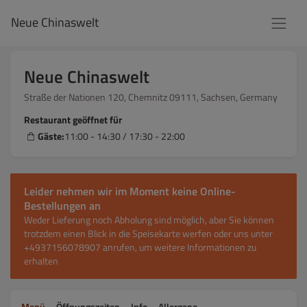
Neue Chinaswelt
Neue Chinaswelt
Straße der Nationen 120, Chemnitz 09111, Sachsen, Germany
Restaurant geöffnet für
Gäste:
11:00 - 14:30 / 17:30 - 22:00
Leider nehmen wir im Moment keine Online-
Bestellungen an
Weder Lieferung noch Abholung sind möglich, aber Sie können
trotzdem einen Blick in die Speisekarte werfen oder uns unter
+4937156078907 anrufen, um weitere Informationen zu
erhalten
Menü
Öffnungszeiten
Info
Allergene