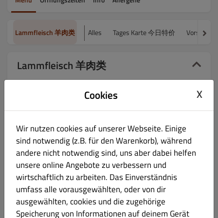
Lammfleisch 羊肉类
Alles
Tages Karte 今日特价
Vorspeis
Lammfleisch 羊肉类
Hauptgerichte
X
Cookies
孜然羊肉 zī rán yáng ròu
€ 17.90
Wir nutzen cookies auf unserer Webseite. Einige
Gebratenes Lammfleisch mit Kreuzkümmel
sind notwendig (z.B. für den Warenkorb), während
andere nicht notwendig sind, uns aber dabei helfen
unsere online Angebote zu verbessern und
wirtschaftlich zu arbeiten. Das Einverständnis
红焖羊肉 hóng mèn yáng ròu
€ 17.90
umfass alle vorausgewählten, oder von dir
ausgewählten, cookies und die zugehörige
Speicherung von Informationen auf deinem Gerät
Gebratenes Lammfleisch mit Reisnudeln und