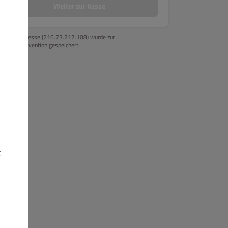
Weiter zur Kasse
Ihre IP-Adresse (216.73.217.108) wurde zur
Betrugsprävention gespeichert.
t