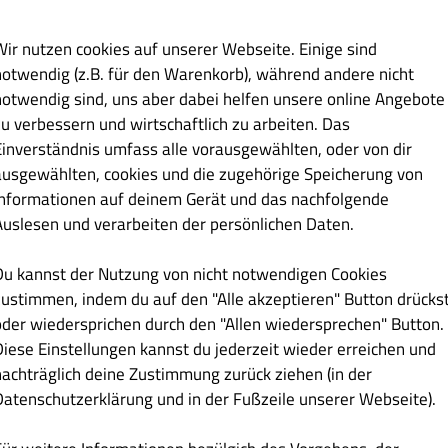
Wir nutzen cookies auf unserer Webseite. Einige sind
Endzeit
notwendig (z.B. für den Warenkorb), während andere nicht
notwendig sind, uns aber dabei helfen unsere online Angebote
14:30
zu verbessern und wirtschaftlich zu arbeiten. Das
22:00
Einverständnis umfass alle vorausgewählten, oder von dir
ausgewählten, cookies und die zugehörige Speicherung von
Informationen auf deinem Gerät und das nachfolgende
Auslesen und verarbeiten der persönlichen Daten.
Du kannst der Nutzung von nicht notwendigen Cookies
Lieferung
Abholung
zustimmen, indem du auf den "Alle akzeptieren" Button drücks
oder wiedersprichen durch den "Allen wiedersprechen" Button.
GESCHLOSSEN
GESCHLOSSEN
Diese Einstellungen kannst du jederzeit wieder erreichen und
nachträglich deine Zustimmung zurück ziehen (in der
GESCHLOSSEN
GESCHLOSSEN
Datenschutzerklärung und in der Fußzeile unserer Webseite).