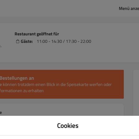
Menü anze
Restaurant geöffnet für
Gäste:
11:00 - 14:30 / 17:30 - 22:00
,
Bestellungen an
e können trotzdem einen Blick in die Speisekarte werfen oder
ormationen zu erhalten
e
Cookies