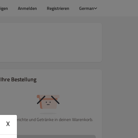
igen
Anmelden
Registrieren
German
Ihre Bestellung
Lege Gerichte und Getränke in deinen Warenkorb.
X