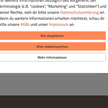
Für weitere Informationen bezülgich des Vorgehens, der
GESCHLOSSEN
GESCHLOSSEN
erminologie (z.B. "cookies", "Marketing" und "Statistiken") und
deiner Rechte, sieh dir bitte unsere
Datenschutzerklärung
an.
GESCHLOSSEN
GESCHLOSSEN
Wenn du weitere Informationen erhalten möchtest, schau dir
bitte unsere
AGBs
und unser
Impressum
an.
GESCHLOSSEN
GESCHLOSSEN
Alle akzeptieren
GESCHLOSSEN
GESCHLOSSEN
Allen wiedersprechen
Mehr Informationen
GESCHLOSSEN
GESCHLOSSEN